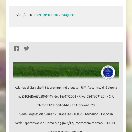
7/DIC/2016
7/DIC/2016
Il Recupero di un Castagneto
Potatura Alberi
Atlantis di Zanichelli Mauro Imp. Individuale - Uff. Reg. Imp. di Bologna
n. ZNCMRA67L30A944V del 16/07/2004 - P.Iva 02473091201 - C.F.
ZNCMRA67L30A944V - REA BO-442178
Sede Legale: Via Serra 17, Trasasso - 40036 - Monzuno - Bologna
Sede Operativa: Via Primo Maggio 7/12, Pontecchio Marconi - 40044 -
Sasso Marconi - Bologna