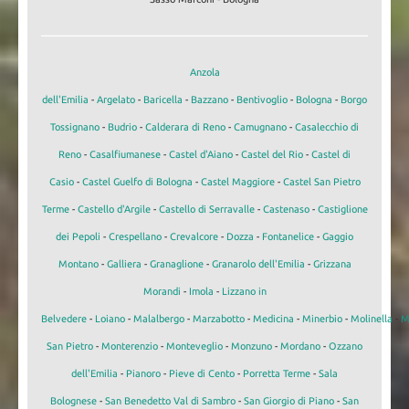
Anzola
dell'Emilia
-
Argelato
-
Baricella
-
Bazzano
-
Bentivoglio
-
Bologna
-
Borgo
Tossignano
-
Budrio
-
Calderara di Reno
-
Camugnano
-
Casalecchio di
Reno
-
Casalfiumanese
-
Castel d'Aiano
-
Castel del Rio
-
Castel di
Casio
-
Castel Guelfo di Bologna
-
Castel Maggiore
-
Castel San Pietro
Terme
-
Castello d'Argile
-
Castello di Serravalle
-
Castenaso
-
Castiglione
dei Pepoli
-
Crespellano
-
Crevalcore
-
Dozza
-
Fontanelice
-
Gaggio
Montano
-
Galliera
-
Granaglione
-
Granarolo dell'Emilia
-
Grizzana
Morandi
-
Imola
-
Lizzano in
Belvedere
-
Loiano
-
Malalbergo
-
Marzabotto
-
Medicina
-
Minerbio
-
Molinella
-
M
San Pietro
-
Monterenzio
-
Monteveglio
-
Monzuno
-
Mordano
-
Ozzano
dell'Emilia
-
Pianoro
-
Pieve di Cento
-
Porretta Terme
-
Sala
Bolognese
-
San Benedetto Val di Sambro
-
San Giorgio di Piano
-
San