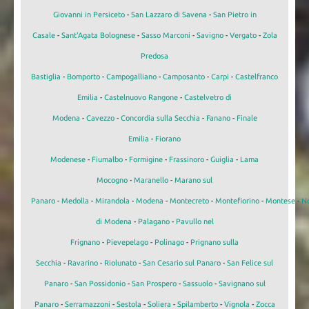
Giovanni in Persiceto
-
San Lazzaro di Savena
-
San Pietro in
Casale
-
Sant'Agata Bolognese
-
Sasso Marconi
-
Savigno
-
Vergato
-
Zola
Predosa
Bastiglia
-
Bomporto
-
Campogalliano
-
Camposanto
-
Carpi
-
Castelfranco
Emilia
-
Castelnuovo Rangone
-
Castelvetro di
Modena
-
Cavezzo
-
Concordia sulla Secchia
-
Fanano
-
Finale
Emilia
-
Fiorano
Modenese
-
Fiumalbo
-
Formigine
-
Frassinoro
-
Guiglia
-
Lama
Mocogno
-
Maranello
-
Marano sul
Panaro
-
Medolla
-
Mirandola
-
Modena
-
Montecreto
-
Montefiorino
-
Montese
-
N
di Modena
-
Palagano
-
Pavullo nel
Frignano
-
Pievepelago
-
Polinago
-
Prignano sulla
Secchia
-
Ravarino
-
Riolunato
-
San Cesario sul Panaro
-
San Felice sul
Panaro
-
San Possidonio
-
San Prospero
-
Sassuolo
-
Savignano sul
Panaro
-
Serramazzoni
-
Sestola
-
Soliera
-
Spilamberto
-
Vignola
-
Zocca