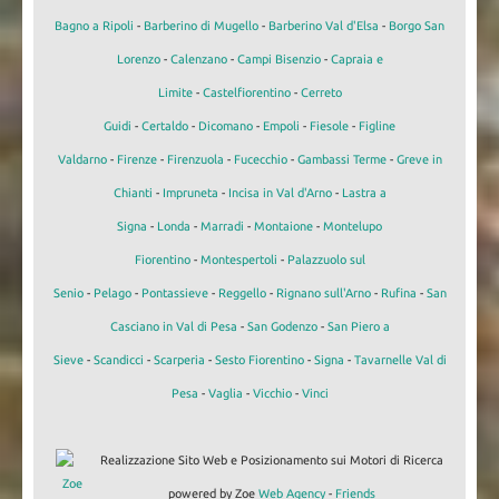
Bagno a Ripoli
-
Barberino di Mugello
-
Barberino Val d'Elsa
-
Borgo San
Lorenzo
-
Calenzano
-
Campi Bisenzio
-
Capraia e
Limite
-
Castelfiorentino
-
Cerreto
Guidi
-
Certaldo
-
Dicomano
-
Empoli
-
Fiesole
-
Figline
Valdarno
-
Firenze
-
Firenzuola
-
Fucecchio
-
Gambassi Terme
-
Greve in
Chianti
-
Impruneta
-
Incisa in Val d'Arno
-
Lastra a
Signa
-
Londa
-
Marradi
-
Montaione
-
Montelupo
Fiorentino
-
Montespertoli
-
Palazzuolo sul
Senio
-
Pelago
-
Pontassieve
-
Reggello
-
Rignano sull'Arno
-
Rufina
-
San
Casciano in Val di Pesa
-
San Godenzo
-
San Piero a
Sieve
-
Scandicci
-
Scarperia
-
Sesto Fiorentino
-
Signa
-
Tavarnelle Val di
Pesa
-
Vaglia
-
Vicchio
-
Vinci
Realizzazione Sito Web e Posizionamento sui Motori di Ricerca
powered by Zoe
Web Agency
-
Friends