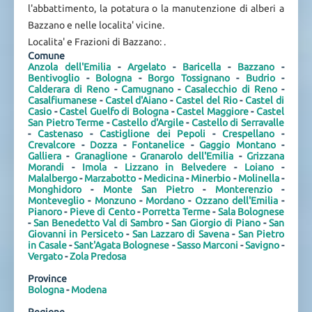
l'abbattimento, la potatura o la manutenzione di alberi a
Bazzano e nelle localita' vicine.
Localita' e Frazioni di Bazzano: .
Comune
Anzola dell'Emilia
-
Argelato
-
Baricella
-
Bazzano
-
Bentivoglio
-
Bologna
-
Borgo Tossignano
-
Budrio
-
Calderara di Reno
-
Camugnano
-
Casalecchio di Reno
-
Casalfiumanese
-
Castel d'Aiano
-
Castel del Rio
-
Castel di
Casio
-
Castel Guelfo di Bologna
-
Castel Maggiore
-
Castel
San Pietro Terme
-
Castello d'Argile
-
Castello di Serravalle
-
Castenaso
-
Castiglione dei Pepoli
-
Crespellano
-
Crevalcore
-
Dozza
-
Fontanelice
-
Gaggio Montano
-
Galliera
-
Granaglione
-
Granarolo dell'Emilia
-
Grizzana
Morandi
-
Imola
-
Lizzano in Belvedere
-
Loiano
-
Malalbergo
-
Marzabotto
-
Medicina
-
Minerbio
-
Molinella
-
Monghidoro
-
Monte San Pietro
-
Monterenzio
-
Monteveglio
-
Monzuno
-
Mordano
-
Ozzano dell'Emilia
-
Pianoro
-
Pieve di Cento
-
Porretta Terme
-
Sala Bolognese
-
San Benedetto Val di Sambro
-
San Giorgio di Piano
-
San
Giovanni in Persiceto
-
San Lazzaro di Savena
-
San Pietro
in Casale
-
Sant'Agata Bolognese
-
Sasso Marconi
-
Savigno
-
Vergato
-
Zola Predosa
Province
Bologna
-
Modena