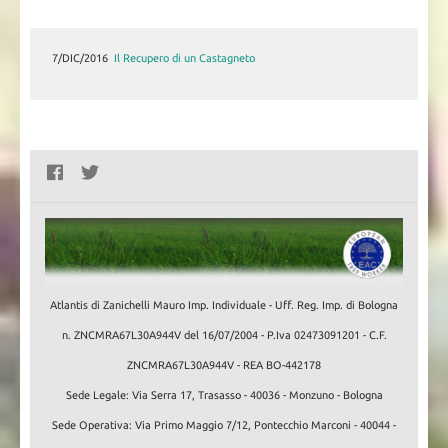
7/DIC/2016
Il Recupero di un Castagneto
Atlantis di Zanichelli Mauro Imp. Individuale - Uff. Reg. Imp. di Bologna
n. ZNCMRA67L30A944V del 16/07/2004 - P.Iva 02473091201 - C.F.
ZNCMRA67L30A944V - REA BO-442178
Sede Legale: Via Serra 17, Trasasso - 40036 - Monzuno - Bologna
Sede Operativa: Via Primo Maggio 7/12, Pontecchio Marconi - 40044 -