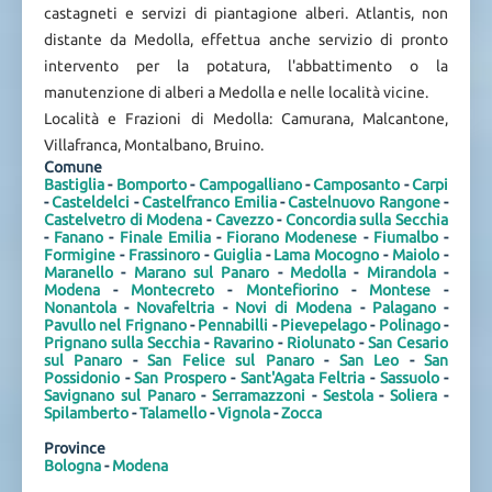
castagneti e servizi di piantagione alberi. Atlantis, non
distante da Medolla, effettua anche servizio di pronto
intervento per la potatura, l'abbattimento o la
manutenzione di alberi a Medolla e nelle località vicine.
Località e Frazioni di Medolla: Camurana, Malcantone,
Villafranca, Montalbano, Bruino.
Comune
Bastiglia
-
Bomporto
-
Campogalliano
-
Camposanto
-
Carpi
-
Casteldelci
-
Castelfranco Emilia
-
Castelnuovo Rangone
-
Castelvetro di Modena
-
Cavezzo
-
Concordia sulla Secchia
-
Fanano
-
Finale Emilia
-
Fiorano Modenese
-
Fiumalbo
-
Formigine
-
Frassinoro
-
Guiglia
-
Lama Mocogno
-
Maiolo
-
Maranello
-
Marano sul Panaro
-
Medolla
-
Mirandola
-
Modena
-
Montecreto
-
Montefiorino
-
Montese
-
Nonantola
-
Novafeltria
-
Novi di Modena
-
Palagano
-
Pavullo nel Frignano
-
Pennabilli
-
Pievepelago
-
Polinago
-
Prignano sulla Secchia
-
Ravarino
-
Riolunato
-
San Cesario
sul Panaro
-
San Felice sul Panaro
-
San Leo
-
San
Possidonio
-
San Prospero
-
Sant'Agata Feltria
-
Sassuolo
-
Savignano sul Panaro
-
Serramazzoni
-
Sestola
-
Soliera
-
Spilamberto
-
Talamello
-
Vignola
-
Zocca
Province
Bologna
-
Modena