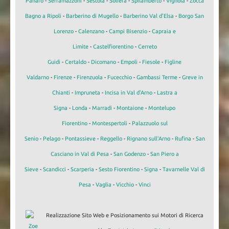
Panaro
-
Serramazzoni
-
Sestola
-
Soliera
-
Spilamberto
-
Vignola
-
Zocca
Bagno a Ripoli
-
Barberino di Mugello
-
Barberino Val d'Elsa
-
Borgo San
Lorenzo
-
Calenzano
-
Campi Bisenzio
-
Capraia e
Limite
-
Castelfiorentino
-
Cerreto
Guidi
-
Certaldo
-
Dicomano
-
Empoli
-
Fiesole
-
Figline
Valdarno
-
Firenze
-
Firenzuola
-
Fucecchio
-
Gambassi Terme
-
Greve in
Chianti
-
Impruneta
-
Incisa in Val d'Arno
-
Lastra a
Signa
-
Londa
-
Marradi
-
Montaione
-
Montelupo
Fiorentino
-
Montespertoli
-
Palazzuolo sul
Senio
-
Pelago
-
Pontassieve
-
Reggello
-
Rignano sull'Arno
-
Rufina
-
San
Casciano in Val di Pesa
-
San Godenzo
-
San Piero a
Sieve
-
Scandicci
-
Scarperia
-
Sesto Fiorentino
-
Signa
-
Tavarnelle Val di
Pesa
-
Vaglia
-
Vicchio
-
Vinci
Realizzazione Sito Web e Posizionamento sui Motori di Ricerca