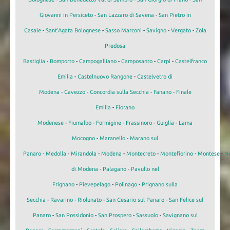
Giovanni in Persiceto
-
San Lazzaro di Savena
-
San Pietro in
Casale
-
Sant'Agata Bolognese
-
Sasso Marconi
-
Savigno
-
Vergato
-
Zola
Predosa
Bastiglia
-
Bomporto
-
Campogalliano
-
Camposanto
-
Carpi
-
Castelfranco
Emilia
-
Castelnuovo Rangone
-
Castelvetro di
Modena
-
Cavezzo
-
Concordia sulla Secchia
-
Fanano
-
Finale
Emilia
-
Fiorano
Modenese
-
Fiumalbo
-
Formigine
-
Frassinoro
-
Guiglia
-
Lama
Mocogno
-
Maranello
-
Marano sul
Panaro
-
Medolla
-
Mirandola
-
Modena
-
Montecreto
-
Montefiorino
-
Montese
-
N
di Modena
-
Palagano
-
Pavullo nel
Frignano
-
Pievepelago
-
Polinago
-
Prignano sulla
Secchia
-
Ravarino
-
Riolunato
-
San Cesario sul Panaro
-
San Felice sul
Panaro
-
San Possidonio
-
San Prospero
-
Sassuolo
-
Savignano sul