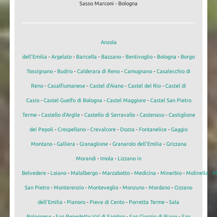
Sasso Marconi - Bologna
Anzola
dell'Emilia
-
Argelato
-
Baricella
-
Bazzano
-
Bentivoglio
-
Bologna
-
Borgo
Tossignano
-
Budrio
-
Calderara di Reno
-
Camugnano
-
Casalecchio di
Reno
-
Casalfiumanese
-
Castel d'Aiano
-
Castel del Rio
-
Castel di
Casio
-
Castel Guelfo di Bologna
-
Castel Maggiore
-
Castel San Pietro
Terme
-
Castello d'Argile
-
Castello di Serravalle
-
Castenaso
-
Castiglione
dei Pepoli
-
Crespellano
-
Crevalcore
-
Dozza
-
Fontanelice
-
Gaggio
Montano
-
Galliera
-
Granaglione
-
Granarolo dell'Emilia
-
Grizzana
Morandi
-
Imola
-
Lizzano in
Belvedere
-
Loiano
-
Malalbergo
-
Marzabotto
-
Medicina
-
Minerbio
-
Molinella
-
M
San Pietro
-
Monterenzio
-
Monteveglio
-
Monzuno
-
Mordano
-
Ozzano
dell'Emilia
-
Pianoro
-
Pieve di Cento
-
Porretta Terme
-
Sala
Bolognese
-
San Benedetto Val di Sambro
-
San Giorgio di Piano
-
San