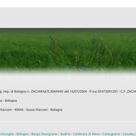
f. Reg. Imp. di Bologna n. ZNCMRA67L30A944V del 16/07/2004 - P.Iva 02473091201 - C.F. 
no - Bologna
Marconi - 40044 - Sasso Marconi - Bologna
ntivoglio
-
Bologna
-
Borgo Tossignano
-
Budrio
-
Calderara di Reno
-
Camugnano
-
Casalecc