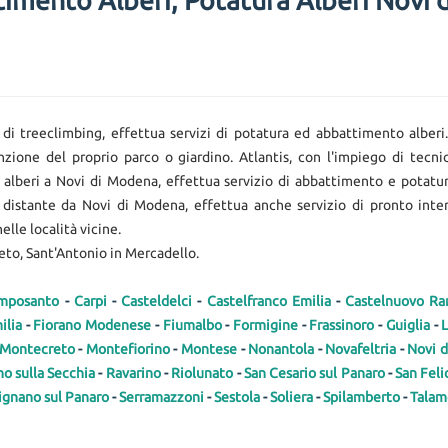
imento Alberi, Potatura Alberi Novi 
 di treeclimbing, effettua servizi di potatura ed abbattimento alberi
ione del proprio parco o giardino. Atlantis, con l'impiego di tecnic
a alberi a Novi di Modena, effettua servizio di abbattimento e potatur
on distante da Novi di Modena, effettua anche servizio di pronto inte
lle località vicine.
eto, Sant'Antonio in Mercadello.
mposanto
-
Carpi
-
Casteldelci
-
Castelfranco Emilia
-
Castelnuovo R
ilia
-
Fiorano Modenese
-
Fiumalbo
-
Formigine
-
Frassinoro
-
Guiglia
-
Montecreto
-
Montefiorino
-
Montese
-
Nonantola
-
Novafeltria
-
Novi 
o sulla Secchia
-
Ravarino
-
Riolunato
-
San Cesario sul Panaro
-
San Feli
ignano sul Panaro
-
Serramazzoni
-
Sestola
-
Soliera
-
Spilamberto
-
Talam