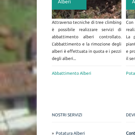
Alberi
A
Attraverso tecniche di tree climbing
Con 
è possibile realizzare servizi di
real
abbattimento alberi controllato.
La p
L'abbattimento e la rimozione degli
pian
alberi è effettuata in quota e i pezzi
e pro
degli alberi...
il ser
Abbattimento Alberi
Pota
NOSTRI SERVIZI
DEV
»
Potatura Alberi
Cont