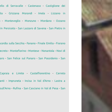
ello di Serravalle
-
Castenaso
-
Castiglione dei
lia
-
Grizzana Morandi
-
Imola
-
Lizzano in
o
-
Monteveglio
-
Monzuno
-
Mordano
-
Ozzano
in Persiceto
-
San Lazzaro di Savena
-
San Pietro in
cordia sulla Secchia
-
Fanano
-
Finale Emilia
-
Fiorano
ecreto
-
Montefiorino
-
Montese
-
Nonantola
-
Novi di
aro
-
San Felice sul Panaro
-
San Possidonio
-
San
Capraia e Limite
-
Castelfiorentino
-
Cerreto
anti
-
Impruneta
-
Incisa in Val d'Arno
-
Lastra a
sull'Arno
-
Rufina
-
San Casciano in Val di Pesa
-
San