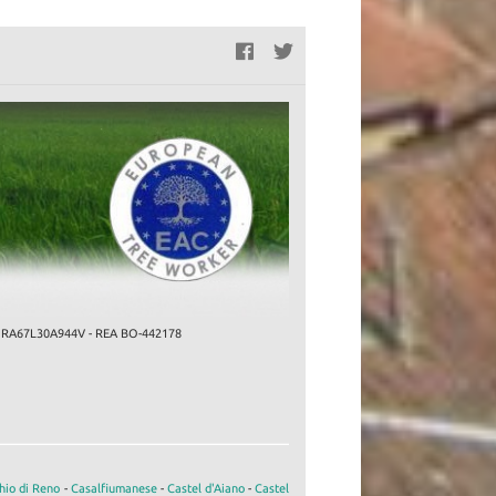
ZNCMRA67L30A944V - REA BO-442178
hio di Reno
-
Casalfiumanese
-
Castel d'Aiano
-
Castel