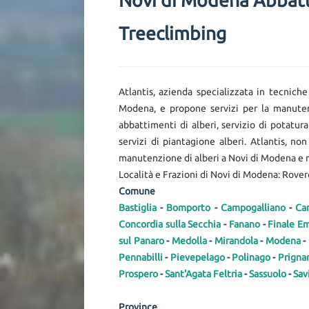
Novi di Modena Abbatt
Treeclimbing
Atlantis, azienda specializzata in tecniche
Modena, e propone servizi per la manutenz
abbattimenti di alberi, servizio di potatur
servizi di piantagione alberi. Atlantis, n
manutenzione di alberi a Novi di Modena e ne
Località e Frazioni di Novi di Modena: Rover
Comune
Bastiglia
-
Bomporto
-
Campogalliano
-
Ca
Concordia sulla Secchia
-
Fanano
-
Finale Em
sul Panaro
-
Medolla
-
Mirandola
-
Modena
-
Pennabilli
-
Pievepelago
-
Polinago
-
Prignan
Prospero
-
Sant'Agata Feltria
-
Sassuolo
-
Sav
Province