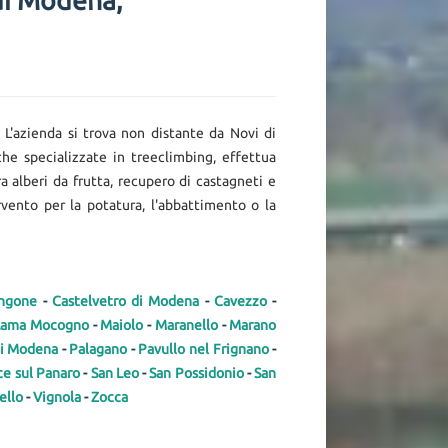
di Modena,
. L'azienda si trova non distante da Novi di
he specializzate in treeclimbing, effettua
a alberi da frutta, recupero di castagneti e
rvento per la potatura, l'abbattimento o la
angone
-
Castelvetro di Modena
-
Cavezzo
-
Lama Mocogno
-
Maiolo
-
Maranello
-
Marano
di Modena
-
Palagano
-
Pavullo nel Frignano
-
ce sul Panaro
-
San Leo
-
San Possidonio
-
San
ello
-
Vignola
-
Zocca