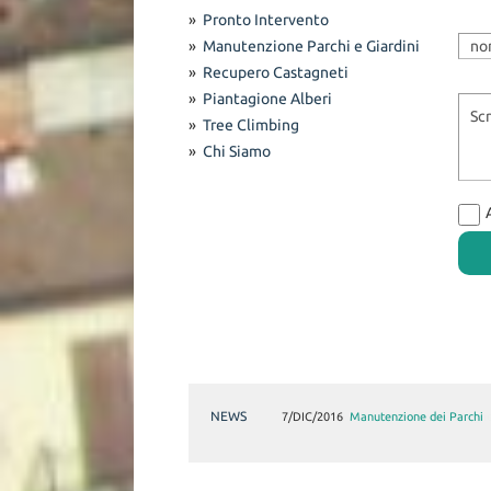
»
Pronto Intervento
»
Manutenzione Parchi e Giardini
»
Recupero Castagneti
»
Piantagione Alberi
»
Tree Climbing
»
Chi Siamo
NEWS
7/DIC/2016
Il Recupero di un Castagn