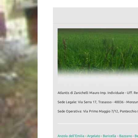
Atlantis di Zanichelli Mauro Imp. Individuale - Uf
Sede Legale: Via Serra 17, Trasasso - 40036 - Monzu
Sede Operativa: Via Primo Maggio 7/12, Pontecchio 
Anzola dell'Emilia
-
Argelato
-
Baricella
-
Bazzano
-
Be