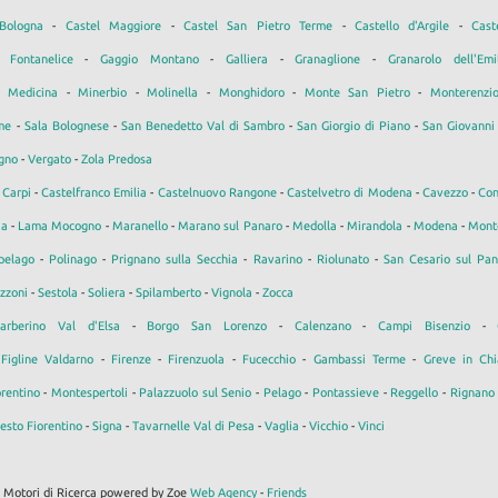
Bologna
-
Castel Maggiore
-
Castel San Pietro Terme
-
Castello d'Argile
-
Cast
-
Fontanelice
-
Gaggio Montano
-
Galliera
-
Granaglione
-
Granarolo dell'Emi
-
Medicina
-
Minerbio
-
Molinella
-
Monghidoro
-
Monte San Pietro
-
Monterenzi
me
-
Sala Bolognese
-
San Benedetto Val di Sambro
-
San Giorgio di Piano
-
San Giovanni 
gno
-
Vergato
-
Zola Predosa
-
Carpi
-
Castelfranco Emilia
-
Castelnuovo Rangone
-
Castelvetro di Modena
-
Cavezzo
-
Con
ia
-
Lama Mocogno
-
Maranello
-
Marano sul Panaro
-
Medolla
-
Mirandola
-
Modena
-
Mont
pelago
-
Polinago
-
Prignano sulla Secchia
-
Ravarino
-
Riolunato
-
San Cesario sul Pan
zzoni
-
Sestola
-
Soliera
-
Spilamberto
-
Vignola
-
Zocca
arberino Val d'Elsa
-
Borgo San Lorenzo
-
Calenzano
-
Campi Bisenzio
-
-
Figline Valdarno
-
Firenze
-
Firenzuola
-
Fucecchio
-
Gambassi Terme
-
Greve in Chi
rentino
-
Montespertoli
-
Palazzuolo sul Senio
-
Pelago
-
Pontassieve
-
Reggello
-
Rignano 
esto Fiorentino
-
Signa
-
Tavarnelle Val di Pesa
-
Vaglia
-
Vicchio
-
Vinci
i Motori di Ricerca powered by Zoe
Web Agency
-
Friends