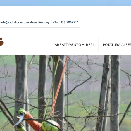
:
info@potatura-alberi-treeclimbing.it
- Tel:
335.7069911
ABBATTIMENTO ALBERI
POTATURA ALBE