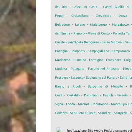
del Rio
-
Castel di Casio
-
Castel Guelfo di 
Pepoli
-
Crespellano
-
Crevalcore
-
Dozza
Belvedere
-
Loiano
-
Malalbergo
-
Marzabotto
dell'Emilia
-
Pianoro
-
Pieve di Cento
-
Porretta Ter
Casale
-
Sant'Agata Bolognese
-
Sasso Marconi
-
Savi
Bastiglia
-
Bomporto
-
Campogalliano
-
Camposanto
Modenese
-
Fiumalbo
-
Formigine
-
Frassinoro
-
Guigl
Modena
-
Palagano
-
Pavullo nel Frignano
-
Pieve
Prospero
-
Sassuolo
-
Savignano sul Panaro
-
Serrama
Bagno a Ripoli
-
Barberino di Mugello
-
B
Guidi
-
Certaldo
-
Dicomano
-
Empoli
-
Fiesole
Signa
-
Londa
-
Marradi
-
Montaione
-
Montelupo Fio
Godenzo
-
San Piero a Sieve
-
Scandicci
-
Scarperia
-
S
Realizzazione Sito Web e Posizionamento su