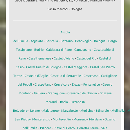
Sede Operativa: Via Primo Maggio 7/12, Pontecchio Marconi - 40044 -
Sasso Marconi - Bologna
Anzola
dell'Emilia
-
Argelato
-
Baricella
-
Bazzano
-
Bentivoglio
-
Bologna
-
Borgo
Tossignano
-
Budrio
-
Calderara di Reno
-
Camugnano
-
Casalecchio di
Reno
-
Casalfiumanese
-
Castel d'Aiano
-
Castel del Rio
-
Castel di
Casio
-
Castel Guelfo di Bologna
-
Castel Maggiore
-
Castel San Pietro
Terme
-
Castello d'Argile
-
Castello di Serravalle
-
Castenaso
-
Castiglione
dei Pepoli
-
Crespellano
-
Crevalcore
-
Dozza
-
Fontanelice
-
Gaggio
Montano
-
Galliera
-
Granaglione
-
Granarolo dell'Emilia
-
Grizzana
Morandi
-
Imola
-
Lizzano in
Belvedere
-
Loiano
-
Malalbergo
-
Marzabotto
-
Medicina
-
Minerbio
-
Molinella
-
M
San Pietro
-
Monterenzio
-
Monteveglio
-
Monzuno
-
Mordano
-
Ozzano
dell'Emilia
-
Pianoro
-
Pieve di Cento
-
Porretta Terme
-
Sala