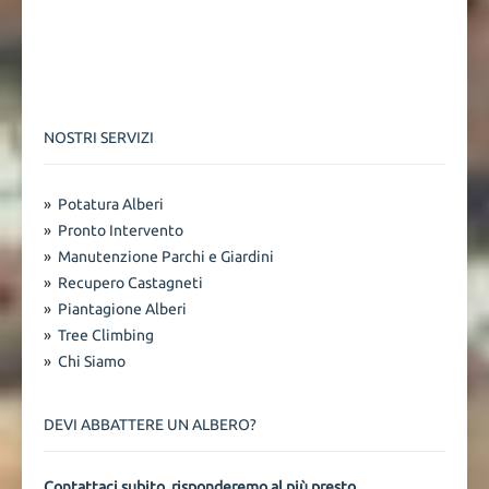
NOSTRI SERVIZI
»
Potatura Alberi
»
Pronto Intervento
»
Manutenzione Parchi e Giardini
»
Recupero Castagneti
»
Piantagione Alberi
»
Tree Climbing
»
Chi Siamo
DEVI ABBATTERE UN ALBERO?
Contattaci subito, risponderemo al più presto