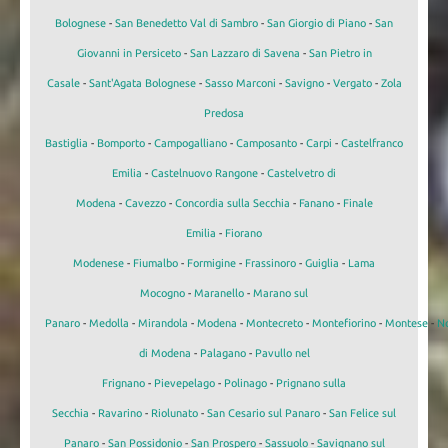
Bolognese
-
San Benedetto Val di Sambro
-
San Giorgio di Piano
-
San
Giovanni in Persiceto
-
San Lazzaro di Savena
-
San Pietro in
Casale
-
Sant'Agata Bolognese
-
Sasso Marconi
-
Savigno
-
Vergato
-
Zola
Predosa
Bastiglia
-
Bomporto
-
Campogalliano
-
Camposanto
-
Carpi
-
Castelfranco
Emilia
-
Castelnuovo Rangone
-
Castelvetro di
Modena
-
Cavezzo
-
Concordia sulla Secchia
-
Fanano
-
Finale
Emilia
-
Fiorano
Modenese
-
Fiumalbo
-
Formigine
-
Frassinoro
-
Guiglia
-
Lama
Mocogno
-
Maranello
-
Marano sul
Panaro
-
Medolla
-
Mirandola
-
Modena
-
Montecreto
-
Montefiorino
-
Montese
-
N
di Modena
-
Palagano
-
Pavullo nel
Frignano
-
Pievepelago
-
Polinago
-
Prignano sulla
Secchia
-
Ravarino
-
Riolunato
-
San Cesario sul Panaro
-
San Felice sul
Panaro
-
San Possidonio
-
San Prospero
-
Sassuolo
-
Savignano sul