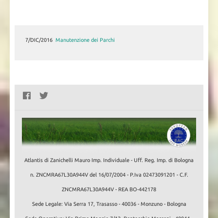
7/DIC/2016
7/DIC/2016
Manutenzione dei Parchi
Il Recupero di un Castagneto
Atlantis di Zanichelli Mauro Imp. Individuale - Uff. Reg. Imp. di Bologna
n. ZNCMRA67L30A944V del 16/07/2004 - P.Iva 02473091201 - C.F.
ZNCMRA67L30A944V - REA BO-442178
Sede Legale: Via Serra 17, Trasasso - 40036 - Monzuno - Bologna