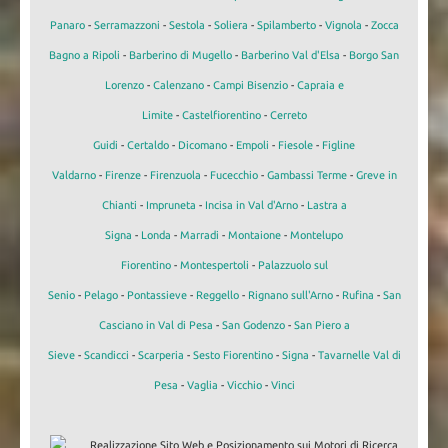
Panaro
-
Serramazzoni
-
Sestola
-
Soliera
-
Spilamberto
-
Vignola
-
Zocca
Bagno a Ripoli
-
Barberino di Mugello
-
Barberino Val d'Elsa
-
Borgo San
Lorenzo
-
Calenzano
-
Campi Bisenzio
-
Capraia e
Limite
-
Castelfiorentino
-
Cerreto
Guidi
-
Certaldo
-
Dicomano
-
Empoli
-
Fiesole
-
Figline
Valdarno
-
Firenze
-
Firenzuola
-
Fucecchio
-
Gambassi Terme
-
Greve in
Chianti
-
Impruneta
-
Incisa in Val d'Arno
-
Lastra a
Signa
-
Londa
-
Marradi
-
Montaione
-
Montelupo
Fiorentino
-
Montespertoli
-
Palazzuolo sul
Senio
-
Pelago
-
Pontassieve
-
Reggello
-
Rignano sull'Arno
-
Rufina
-
San
Casciano in Val di Pesa
-
San Godenzo
-
San Piero a
Sieve
-
Scandicci
-
Scarperia
-
Sesto Fiorentino
-
Signa
-
Tavarnelle Val di
Pesa
-
Vaglia
-
Vicchio
-
Vinci
Realizzazione Sito Web e Posizionamento sui Motori di Ricerca