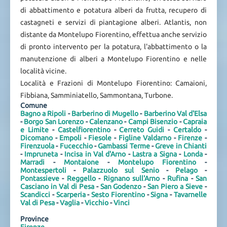
di abbattimento e potatura alberi da frutta, recupero di
castagneti e servizi di piantagione alberi. Atlantis, non
distante da Montelupo Fiorentino, effettua anche servizio
di pronto intervento per la potatura, l'abbattimento o la
manutenzione di alberi a Montelupo Fiorentino e nelle
località vicine.
Località e Frazioni di Montelupo Fiorentino: Camaioni,
Fibbiana, Samminiatello, Sammontana, Turbone.
Comune
Bagno a Ripoli
-
Barberino di Mugello
-
Barberino Val d'Elsa
-
Borgo San Lorenzo
-
Calenzano
-
Campi Bisenzio
-
Capraia
e Limite
-
Castelfiorentino
-
Cerreto Guidi
-
Certaldo
-
Dicomano
-
Empoli
-
Fiesole
-
Figline Valdarno
-
Firenze
-
Firenzuola
-
Fucecchio
-
Gambassi Terme
-
Greve in Chianti
-
Impruneta
-
Incisa in Val d'Arno
-
Lastra a Signa
-
Londa
-
Marradi
-
Montaione
-
Montelupo Fiorentino
-
Montespertoli
-
Palazzuolo sul Senio
-
Pelago
-
Pontassieve
-
Reggello
-
Rignano sull'Arno
-
Rufina
-
San
Casciano in Val di Pesa
-
San Godenzo
-
San Piero a Sieve
-
Scandicci
-
Scarperia
-
Sesto Fiorentino
-
Signa
-
Tavarnelle
Val di Pesa
-
Vaglia
-
Vicchio
-
Vinci
Province