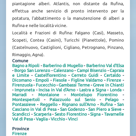
piantagione alberi. Atlantis, non distante da Rufina,
effettua anche servizio di pronto intervento per la
potatura, l'abbattimento o la manutenzione di alberi a
Rufina e nelle località vicine.
Località e Frazioni di Rufina: Falgano (Casi), Masseto,
Scopeti, Contea (Casini), Turicchi (Pianettole), Pomino
(Castelnuovo, Castiglioni, Cigliano, Petrognano, Pinzano,
Rimaggio, Agna).
Comune
Bagno a Ripoli
-
Barberino di Mugello
-
Barberino Val d'Elsa
-
Borgo San Lorenzo
-
Calenzano
-
Campi Bisenzio
-
Capraia
e Limite
-
Castelfiorentino
-
Cerreto Guidi
-
Certaldo
-
Dicomano
-
Empoli
-
Fiesole
-
Figline Valdarno
-
Firenze
-
Firenzuola
-
Fucecchio
-
Gambassi Terme
-
Greve in Chianti
-
Impruneta
-
Incisa in Val d'Arno
-
Lastra a Signa
-
Londa
-
Marradi
-
Montaione
-
Montelupo Fiorentino
-
Montespertoli
-
Palazzuolo sul Senio
-
Pelago
-
Pontassieve
-
Reggello
-
Rignano sull'Arno
-
Rufina
-
San
Casciano in Val di Pesa
-
San Godenzo
-
San Piero a Sieve
-
Scandicci
-
Scarperia
-
Sesto Fiorentino
-
Signa
-
Tavarnelle
Val di Pesa
-
Vaglia
-
Vicchio
-
Vinci
Province
Firenze