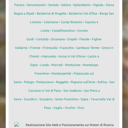
Panaro
-
Serramazzoni
-
Sestola
-
Soliera
-
Spilamberto
-
Vignola
-
Zocca
Bagno a Ripoli
-
Barberino di Mugello
-
Barberino Val d'Elsa
-
Borgo San
Lorenzo
-
Calenzano
-
Campi Bisenzio
-
Capraia e
Limite
-
Castelfiorentino
-
Cerreto
Guidi
-
Certaldo
-
Dicomano
-
Empoli
-
Fiesole
-
Figline
Valdarno
-
Firenze
-
Firenzuola
-
Fucecchio
-
Gambassi Terme
-
Greve in
Chianti
-
Impruneta
-
Incisa in Val d'Arno
-
Lastra a
Signa
-
Londa
-
Marradi
-
Montaione
-
Montelupo
Fiorentino
-
Montespertoli
-
Palazzuolo sul
Senio
-
Pelago
-
Pontassieve
-
Reggello
-
Rignano sull'Arno
-
Rufina
-
San
Casciano in Val di Pesa
-
San Godenzo
-
San Piero a
Sieve
-
Scandicci
-
Scarperia
-
Sesto Fiorentino
-
Signa
-
Tavarnelle Val di
Pesa
-
Vaglia
-
Vicchio
-
Vinci
Realizzazione Sito Web e Posizionamento sui Motori di Ricerca