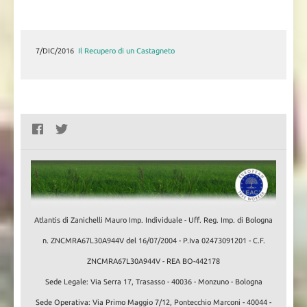
7/DIC/2016
Il Recupero di un Castagneto
Atlantis di Zanichelli Mauro Imp. Individuale - Uff. Reg. Imp. di Bologna
n. ZNCMRA67L30A944V del 16/07/2004 - P.Iva 02473091201 - C.F.
ZNCMRA67L30A944V - REA BO-442178
Sede Legale: Via Serra 17, Trasasso - 40036 - Monzuno - Bologna
Sede Operativa: Via Primo Maggio 7/12, Pontecchio Marconi - 40044 -