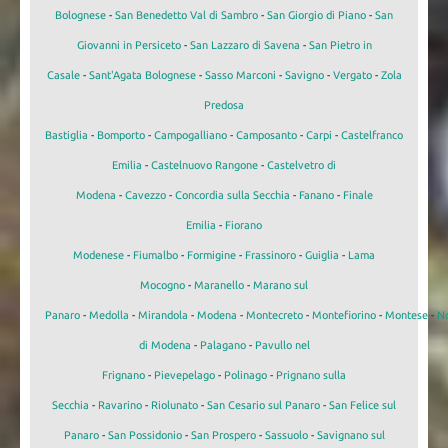
Bolognese
-
San Benedetto Val di Sambro
-
San Giorgio di Piano
-
San
Giovanni in Persiceto
-
San Lazzaro di Savena
-
San Pietro in
Casale
-
Sant'Agata Bolognese
-
Sasso Marconi
-
Savigno
-
Vergato
-
Zola
Predosa
Bastiglia
-
Bomporto
-
Campogalliano
-
Camposanto
-
Carpi
-
Castelfranco
Emilia
-
Castelnuovo Rangone
-
Castelvetro di
Modena
-
Cavezzo
-
Concordia sulla Secchia
-
Fanano
-
Finale
Emilia
-
Fiorano
Modenese
-
Fiumalbo
-
Formigine
-
Frassinoro
-
Guiglia
-
Lama
Mocogno
-
Maranello
-
Marano sul
Panaro
-
Medolla
-
Mirandola
-
Modena
-
Montecreto
-
Montefiorino
-
Montese
-
N
di Modena
-
Palagano
-
Pavullo nel
Frignano
-
Pievepelago
-
Polinago
-
Prignano sulla
Secchia
-
Ravarino
-
Riolunato
-
San Cesario sul Panaro
-
San Felice sul
Panaro
-
San Possidonio
-
San Prospero
-
Sassuolo
-
Savignano sul