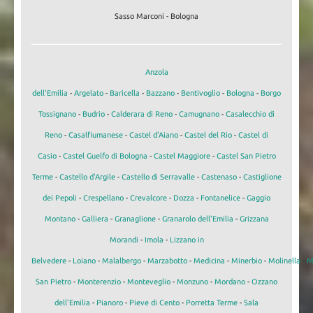
Sasso Marconi - Bologna
Anzola
dell'Emilia
-
Argelato
-
Baricella
-
Bazzano
-
Bentivoglio
-
Bologna
-
Borgo
Tossignano
-
Budrio
-
Calderara di Reno
-
Camugnano
-
Casalecchio di
Reno
-
Casalfiumanese
-
Castel d'Aiano
-
Castel del Rio
-
Castel di
Casio
-
Castel Guelfo di Bologna
-
Castel Maggiore
-
Castel San Pietro
Terme
-
Castello d'Argile
-
Castello di Serravalle
-
Castenaso
-
Castiglione
dei Pepoli
-
Crespellano
-
Crevalcore
-
Dozza
-
Fontanelice
-
Gaggio
Montano
-
Galliera
-
Granaglione
-
Granarolo dell'Emilia
-
Grizzana
Morandi
-
Imola
-
Lizzano in
Belvedere
-
Loiano
-
Malalbergo
-
Marzabotto
-
Medicina
-
Minerbio
-
Molinella
-
M
San Pietro
-
Monterenzio
-
Monteveglio
-
Monzuno
-
Mordano
-
Ozzano
dell'Emilia
-
Pianoro
-
Pieve di Cento
-
Porretta Terme
-
Sala