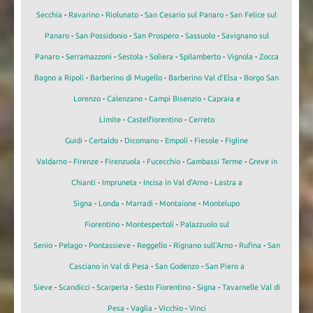
Secchia
-
Ravarino
-
Riolunato
-
San Cesario sul Panaro
-
San Felice sul
Panaro
-
San Possidonio
-
San Prospero
-
Sassuolo
-
Savignano sul
Panaro
-
Serramazzoni
-
Sestola
-
Soliera
-
Spilamberto
-
Vignola
-
Zocca
Bagno a Ripoli
-
Barberino di Mugello
-
Barberino Val d'Elsa
-
Borgo San
Lorenzo
-
Calenzano
-
Campi Bisenzio
-
Capraia e
Limite
-
Castelfiorentino
-
Cerreto
Guidi
-
Certaldo
-
Dicomano
-
Empoli
-
Fiesole
-
Figline
Valdarno
-
Firenze
-
Firenzuola
-
Fucecchio
-
Gambassi Terme
-
Greve in
Chianti
-
Impruneta
-
Incisa in Val d'Arno
-
Lastra a
Signa
-
Londa
-
Marradi
-
Montaione
-
Montelupo
Fiorentino
-
Montespertoli
-
Palazzuolo sul
Senio
-
Pelago
-
Pontassieve
-
Reggello
-
Rignano sull'Arno
-
Rufina
-
San
Casciano in Val di Pesa
-
San Godenzo
-
San Piero a
Sieve
-
Scandicci
-
Scarperia
-
Sesto Fiorentino
-
Signa
-
Tavarnelle Val di
Pesa
-
Vaglia
-
Vicchio
-
Vinci