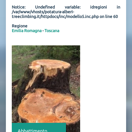
Notice
: Undefined variable: idregioni in
/var/www/vhosts/potatura-alberi-
treeclimbing.it/httpdocs/inc/modello5.inc.php
on line
60
Regione
Emilia Romagna
-
Toscana
Abbattimento