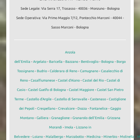
Sede Legale: Via Serra 17, Trasasso - 40036 - Monzuno - Bologna
Sede Operativa: Via Primo Maggio 7/12, Pontecchio Marconi - 40044 -
Sasso Marconi - Bologna
Anzola
dell'Emilia
-
Argelato
-
Baricella
-
Bazzano
-
Bentivoglio
-
Bologna
-
Borgo
Tossignano
-
Budrio
-
Calderara di Reno
-
Camugnano
-
Casalecchio di
Reno
-
Casalfiumanese
-
Castel d'Aiano
-
Castel del Rio
-
Castel di
Casio
-
Castel Guelfo di Bologna
-
Castel Maggiore
-
Castel San Pietro
Terme
-
Castello d'Argile
-
Castello di Serravalle
-
Castenaso
-
Castiglione
dei Pepoli
-
Crespellano
-
Crevalcore
-
Dozza
-
Fontanelice
-
Gaggio
Montano
-
Galliera
-
Granaglione
-
Granarolo dell'Emilia
-
Grizzana
Morandi
-
Imola
-
Lizzano in
Belvedere
-
Loiano
-
Malalbergo
-
Marzabotto
-
Medicina
-
Minerbio
-
Molinella
-
M