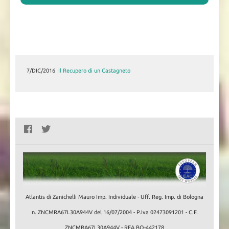
7/DIC/2016
Il Recupero di un Castagneto
Atlantis di Zanichelli Mauro Imp. Individuale - Uff. Reg. Imp. di Bologna
n. ZNCMRA67L30A944V del 16/07/2004 - P.Iva 02473091201 - C.F.
ZNCMRA67L30A944V - REA BO-442178