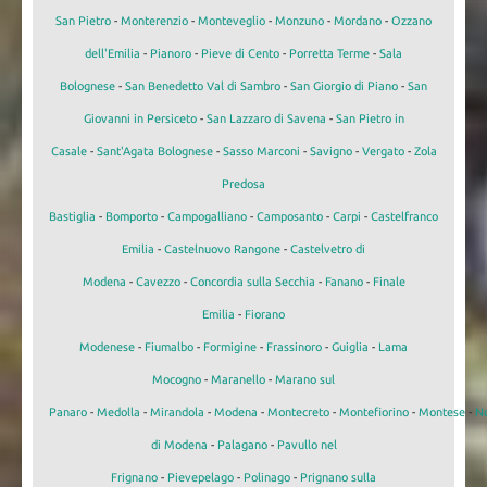
San Pietro
-
Monterenzio
-
Monteveglio
-
Monzuno
-
Mordano
-
Ozzano
dell'Emilia
-
Pianoro
-
Pieve di Cento
-
Porretta Terme
-
Sala
Bolognese
-
San Benedetto Val di Sambro
-
San Giorgio di Piano
-
San
Giovanni in Persiceto
-
San Lazzaro di Savena
-
San Pietro in
Casale
-
Sant'Agata Bolognese
-
Sasso Marconi
-
Savigno
-
Vergato
-
Zola
Predosa
Bastiglia
-
Bomporto
-
Campogalliano
-
Camposanto
-
Carpi
-
Castelfranco
Emilia
-
Castelnuovo Rangone
-
Castelvetro di
Modena
-
Cavezzo
-
Concordia sulla Secchia
-
Fanano
-
Finale
Emilia
-
Fiorano
Modenese
-
Fiumalbo
-
Formigine
-
Frassinoro
-
Guiglia
-
Lama
Mocogno
-
Maranello
-
Marano sul
Panaro
-
Medolla
-
Mirandola
-
Modena
-
Montecreto
-
Montefiorino
-
Montese
-
N
di Modena
-
Palagano
-
Pavullo nel
Frignano
-
Pievepelago
-
Polinago
-
Prignano sulla