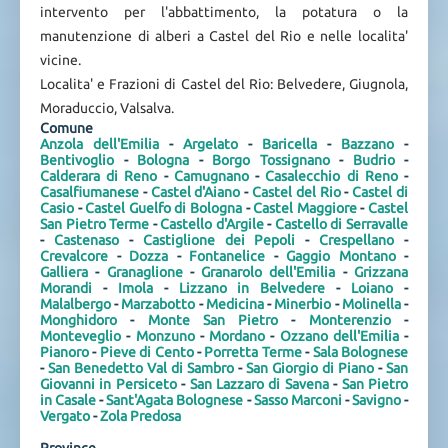
intervento per l'abbattimento, la potatura o la
manutenzione di alberi a Castel del Rio e nelle localita'
vicine.
Localita' e Frazioni di Castel del Rio: Belvedere, Giugnola,
Moraduccio, Valsalva.
Comune
Anzola dell'Emilia
-
Argelato
-
Baricella
-
Bazzano
-
Bentivoglio
-
Bologna
-
Borgo Tossignano
-
Budrio
-
Calderara di Reno
-
Camugnano
-
Casalecchio di Reno
-
Casalfiumanese
-
Castel d'Aiano
-
Castel del Rio
-
Castel di
Casio
-
Castel Guelfo di Bologna
-
Castel Maggiore
-
Castel
San Pietro Terme
-
Castello d'Argile
-
Castello di Serravalle
-
Castenaso
-
Castiglione dei Pepoli
-
Crespellano
-
Crevalcore
-
Dozza
-
Fontanelice
-
Gaggio Montano
-
Galliera
-
Granaglione
-
Granarolo dell'Emilia
-
Grizzana
Morandi
-
Imola
-
Lizzano in Belvedere
-
Loiano
-
Malalbergo
-
Marzabotto
-
Medicina
-
Minerbio
-
Molinella
-
Monghidoro
-
Monte San Pietro
-
Monterenzio
-
Monteveglio
-
Monzuno
-
Mordano
-
Ozzano dell'Emilia
-
Pianoro
-
Pieve di Cento
-
Porretta Terme
-
Sala Bolognese
-
San Benedetto Val di Sambro
-
San Giorgio di Piano
-
San
Giovanni in Persiceto
-
San Lazzaro di Savena
-
San Pietro
in Casale
-
Sant'Agata Bolognese
-
Sasso Marconi
-
Savigno
-
Vergato
-
Zola Predosa