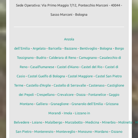
Sede Operativa: Via Primo Maggio 7/12, Pontecchio Marconi - 40044 -
Sasso Marconi - Bologna
Anzola
dell'Emilia
-
Argelato
-
Baricella
-
Bazzano
-
Bentivoglio
-
Bologna
-
Borgo
Tossignano
-
Budrio
-
Calderara di Reno
-
Camugnano
-
Casalecchio di
Reno
-
Casalfiumanese
-
Castel d'Aiano
-
Castel del Rio
-
Castel di
Casio
-
Castel Guelfo di Bologna
-
Castel Maggiore
-
Castel San Pietro
Terme
-
Castello d'Argile
-
Castello di Serravalle
-
Castenaso
-
Castiglione
dei Pepoli
-
Crespellano
-
Crevalcore
-
Dozza
-
Fontanelice
-
Gaggio
Montano
-
Galliera
-
Granaglione
-
Granarolo dell'Emilia
-
Grizzana
Morandi
-
Imola
-
Lizzano in
Belvedere
-
Loiano
-
Malalbergo
-
Marzabotto
-
Medicina
-
Minerbio
-
Molinella
-
M
San Pietro
-
Monterenzio
-
Monteveglio
-
Monzuno
-
Mordano
-
Ozzano