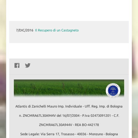
7/DIC/2016
Il Recupero di un Castagneto
Atlantis di Zanichelli Mauro Imp. Individuale - Uff. Reg. Imp. di Bologna
n. ZNCMRA67L30A944V del 16/07/2004 - P.Iva 02473091201 - C.F.
ZNCMRA67L30A944V - REA BO-442178
Sede Legale: Via Serra 17, Trasasso - 40036 - Monzuno - Bologna