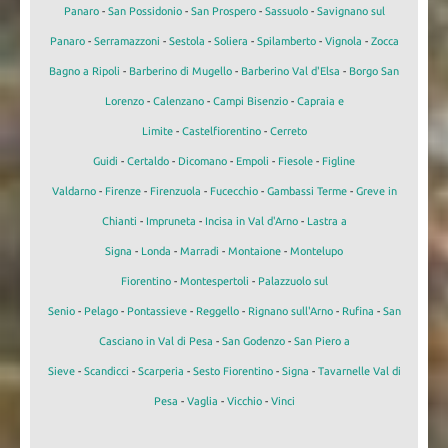
Panaro
-
San Possidonio
-
San Prospero
-
Sassuolo
-
Savignano sul
Panaro
-
Serramazzoni
-
Sestola
-
Soliera
-
Spilamberto
-
Vignola
-
Zocca
Bagno a Ripoli
-
Barberino di Mugello
-
Barberino Val d'Elsa
-
Borgo San
Lorenzo
-
Calenzano
-
Campi Bisenzio
-
Capraia e
Limite
-
Castelfiorentino
-
Cerreto
Guidi
-
Certaldo
-
Dicomano
-
Empoli
-
Fiesole
-
Figline
Valdarno
-
Firenze
-
Firenzuola
-
Fucecchio
-
Gambassi Terme
-
Greve in
Chianti
-
Impruneta
-
Incisa in Val d'Arno
-
Lastra a
Signa
-
Londa
-
Marradi
-
Montaione
-
Montelupo
Fiorentino
-
Montespertoli
-
Palazzuolo sul
Senio
-
Pelago
-
Pontassieve
-
Reggello
-
Rignano sull'Arno
-
Rufina
-
San
Casciano in Val di Pesa
-
San Godenzo
-
San Piero a
Sieve
-
Scandicci
-
Scarperia
-
Sesto Fiorentino
-
Signa
-
Tavarnelle Val di
Pesa
-
Vaglia
-
Vicchio
-
Vinci