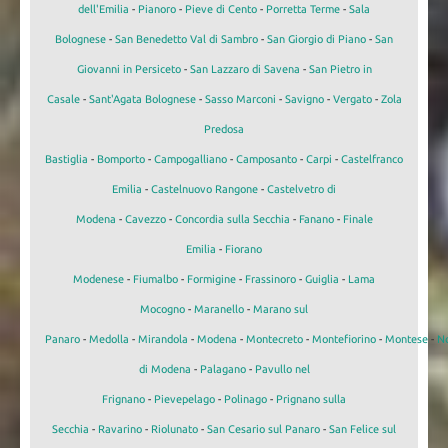
dell'Emilia
-
Pianoro
-
Pieve di Cento
-
Porretta Terme
-
Sala
Bolognese
-
San Benedetto Val di Sambro
-
San Giorgio di Piano
-
San
Giovanni in Persiceto
-
San Lazzaro di Savena
-
San Pietro in
Casale
-
Sant'Agata Bolognese
-
Sasso Marconi
-
Savigno
-
Vergato
-
Zola
Predosa
Bastiglia
-
Bomporto
-
Campogalliano
-
Camposanto
-
Carpi
-
Castelfranco
Emilia
-
Castelnuovo Rangone
-
Castelvetro di
Modena
-
Cavezzo
-
Concordia sulla Secchia
-
Fanano
-
Finale
Emilia
-
Fiorano
Modenese
-
Fiumalbo
-
Formigine
-
Frassinoro
-
Guiglia
-
Lama
Mocogno
-
Maranello
-
Marano sul
Panaro
-
Medolla
-
Mirandola
-
Modena
-
Montecreto
-
Montefiorino
-
Montese
-
N
di Modena
-
Palagano
-
Pavullo nel
Frignano
-
Pievepelago
-
Polinago
-
Prignano sulla
Secchia
-
Ravarino
-
Riolunato
-
San Cesario sul Panaro
-
San Felice sul