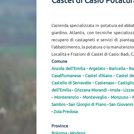
Castel di Casio Potatur
L'azienda specializzata in potatura ed abba
giardino. Atlantis, con tecniche specializz
recupero di castagneti e servizi di piantag
l'abbattimento, la potatura o la manutenzione
Località e Frazioni di Castel di Casio: Badi, 
Comune
Anzola dell'Emilia
-
Argelato
-
Baricella
-
Ba
Casalfiumanese
-
Castel d'Aiano
-
Castel de
Castello di Serravalle
-
Castenaso
-
Castigli
dell'Emilia
-
Grizzana Morandi
-
Imola
-
Lizza
-
Monterenzio
-
Monteveglio
-
Monzuno
-
Sambro
-
San Giorgio di Piano
-
San Giovanni
-
Zola Predosa
Province
Bologna
-
Modena