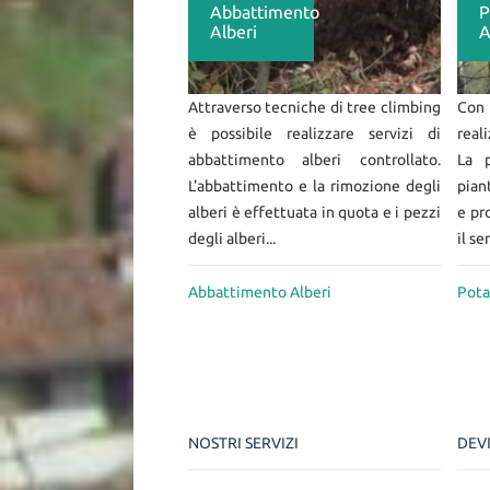
Abbattimento
P
Alberi
A
Attraverso tecniche di tree climbing
Con 
è possibile realizzare servizi di
real
abbattimento alberi controllato.
La p
L'abbattimento e la rimozione degli
pian
alberi è effettuata in quota e i pezzi
e pro
degli alberi...
il ser
Abbattimento Alberi
Pota
NOSTRI SERVIZI
DEV