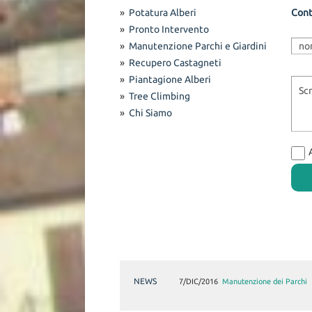
»
Potatura Alberi
Cont
»
Pronto Intervento
»
Manutenzione Parchi e Giardini
»
Recupero Castagneti
»
Piantagione Alberi
»
Tree Climbing
»
Chi Siamo
NEWS
7/DIC/2016
7/DIC/2016
Manutenzione dei Parchi
Il Recupero di un Castagn