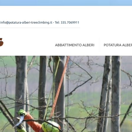
:
info@potatura-alberi-treeclimbing.it
- Tel:
335.7069911
ABBATTIMENTO ALBERI
POTATURA ALBE