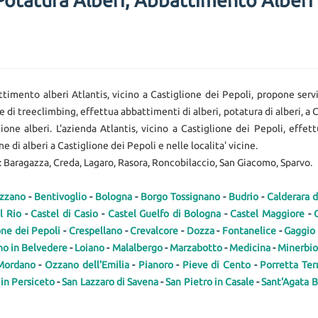
Potatura Alberi, Abbattimento Alberi 
ttimento alberi Atlantis, vicino a Castiglione dei Pepoli, propone ser
e di treeclimbing, effettua abbattimenti di alberi, potatura di alberi, a C
ione alberi. L'azienda Atlantis, vicino a Castiglione dei Pepoli, effe
 di alberi a Castiglione dei Pepoli e nelle localita' vicine.
i: Baragazza, Creda, Lagaro, Rasora, Roncobilaccio, San Giacomo, Sparvo.
zzano
-
Bentivoglio
-
Bologna
-
Borgo Tossignano
-
Budrio
-
Calderara 
l Rio
-
Castel di Casio
-
Castel Guelfo di Bologna
-
Castel Maggiore
-
one dei Pepoli
-
Crespellano
-
Crevalcore
-
Dozza
-
Fontanelice
-
Gaggio
no in Belvedere
-
Loiano
-
Malalbergo
-
Marzabotto
-
Medicina
-
Minerbio
Mordano
-
Ozzano dell'Emilia
-
Pianoro
-
Pieve di Cento
-
Porretta Te
 in Persiceto
-
San Lazzaro di Savena
-
San Pietro in Casale
-
Sant'Agata 