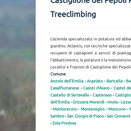
Castiglione dei Pepoli 
Treeclimbing
L'azienda specializzata in potatura ed abba
giardino. Atlantis, con tecniche specializzat
recupero di castagneti e servizi di piantag
l'abbattimento, la potatura o la manutenzione
Localita' e Frazioni di Castiglione dei Pepol
Comune
Anzola dell'Emilia
-
Argelato
-
Baricella
-
Ba
Casalfiumanese
-
Castel d'Aiano
-
Castel de
Castello di Serravalle
-
Castenaso
-
Castigli
dell'Emilia
-
Grizzana Morandi
-
Imola
-
Lizza
-
Monterenzio
-
Monteveglio
-
Monzuno
-
Sambro
-
San Giorgio di Piano
-
San Giovanni
-
Zola Predosa