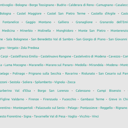
ntivoglio
-
Bologna
-
Borgo Tossignano
-
Budrio
-
Calderara di Reno
-
Camugnano
-
Casalecc
Bologna
-
Castel Maggiore
-
Castel San Pietro Terme
-
Castello d'Argile
-
Cast
-
Fontanelice
-
Gaggio Montano
-
Galliera
-
Granaglione
-
Granarolo dell'Emi
-
Medicina
-
Minerbio
-
Molinella
-
Monghidoro
-
Monte San Pietro
-
Monterenzi
me
-
Sala Bolognese
-
San Benedetto Val di Sambro
-
San Giorgio di Piano
-
San Giovanni 
gno
-
Vergato
-
Zola Predosa
-
Carpi
-
Castelfranco Emilia
-
Castelnuovo Rangone
-
Castelvetro di Modena
-
Cavezzo
-
Con
ia
-
Lama Mocogno
-
Maranello
-
Marano sul Panaro
-
Medolla
-
Mirandola
-
Modena
-
Mont
pelago
-
Polinago
-
Prignano sulla Secchia
-
Ravarino
-
Riolunato
-
San Cesario sul Pan
zzoni
-
Sestola
-
Soliera
-
Spilamberto
-
Vignola
-
Zocca
arberino Val d'Elsa
-
Borgo San Lorenzo
-
Calenzano
-
Campi Bisenzio
-
-
Figline Valdarno
-
Firenze
-
Firenzuola
-
Fucecchio
-
Gambassi Terme
-
Greve in Chi
rentino
-
Montespertoli
-
Palazzuolo sul Senio
-
Pelago
-
Pontassieve
-
Reggello
-
Rignano 
esto Fiorentino
-
Signa
-
Tavarnelle Val di Pesa
-
Vaglia
-
Vicchio
-
Vinci