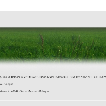
f. Reg. Imp. di Bologna n. ZNCMRA67L30A944V del 16/07/2004 - P.Iva 02473091201 - C.F. 
no - Bologna
Marconi - 40044 - Sasso Marconi - Bologna