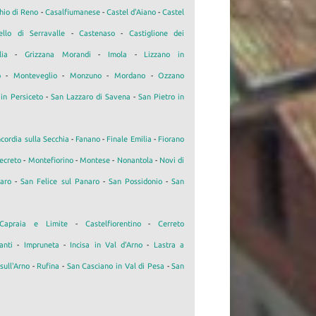
hio di Reno
-
Casalfiumanese
-
Castel d'Aiano
-
Castel
ello di Serravalle
-
Castenaso
-
Castiglione dei
lia
-
Grizzana Morandi
-
Imola
-
Lizzano in
o
-
Monteveglio
-
Monzuno
-
Mordano
-
Ozzano
in Persiceto
-
San Lazzaro di Savena
-
San Pietro in
cordia sulla Secchia
-
Fanano
-
Finale Emilia
-
Fiorano
ecreto
-
Montefiorino
-
Montese
-
Nonantola
-
Novi di
aro
-
San Felice sul Panaro
-
San Possidonio
-
San
Capraia e Limite
-
Castelfiorentino
-
Cerreto
anti
-
Impruneta
-
Incisa in Val d'Arno
-
Lastra a
sull'Arno
-
Rufina
-
San Casciano in Val di Pesa
-
San