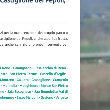
Castiglione dei Pepoli,
vizi per la manutenzione del proprio parco o
astiglione dei Pepoli, anche alberi da frutta,
ttua anche servizio di pronto intervento per
di Reno
-
Camugnano
-
Casalecchio di Reno
-
Castel San Pietro Terme
-
Castello d'Argile
-
 Montano
-
Galliera
-
Granaglione
-
Granarolo
-
Molinella
-
Monghidoro
-
Monte San Pietro
rme
-
Sala Bolognese
-
San Benedetto Val di
Bolognese
-
Sasso Marconi
-
Savigno
-
Vergato