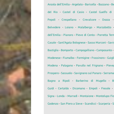
Anzola dell'Emilia
-
Argelato
-
Baricella
-
Bazzano
-
Be
del Rio
-
Castel di Casio
-
Castel Guelfo di 
Pepoli
-
Crespellano
-
Crevalcore
-
Dozza
Belvedere
-
Loiano
-
Malalbergo
-
Marzabotto
dell'Emilia
-
Pianoro
-
Pieve di Cento
-
Porretta Ter
Casale
-
Sant'Agata Bolognese
-
Sasso Marconi
-
Savi
Bastiglia
-
Bomporto
-
Campogalliano
-
Camposanto
Modenese
-
Fiumalbo
-
Formigine
-
Frassinoro
-
Guigl
Modena
-
Palagano
-
Pavullo nel Frignano
-
Pieve
Prospero
-
Sassuolo
-
Savignano sul Panaro
-
Serrama
Bagno a Ripoli
-
Barberino di Mugello
-
B
Guidi
-
Certaldo
-
Dicomano
-
Empoli
-
Fiesole
Signa
-
Londa
-
Marradi
-
Montaione
-
Montelupo Fio
Godenzo
-
San Piero a Sieve
-
Scandicci
-
Scarperia
-
S