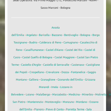
Sede Operativa: Via Primo Maggio 7/12, Pontecchio Marconi - 40044 -
Sasso Marconi - Bologna
Anzola
dell'Emilia
-
Argelato
-
Baricella
-
Bazzano
-
Bentivoglio
-
Bologna
-
Borgo
Tossignano
-
Budrio
-
Calderara di Reno
-
Camugnano
-
Casalecchio di
Reno
-
Casalfiumanese
-
Castel d'Aiano
-
Castel del Rio
-
Castel di
Casio
-
Castel Guelfo di Bologna
-
Castel Maggiore
-
Castel San Pietro
Terme
-
Castello d'Argile
-
Castello di Serravalle
-
Castenaso
-
Castiglione
dei Pepoli
-
Crespellano
-
Crevalcore
-
Dozza
-
Fontanelice
-
Gaggio
Montano
-
Galliera
-
Granaglione
-
Granarolo dell'Emilia
-
Grizzana
Morandi
-
Imola
-
Lizzano in
Belvedere
-
Loiano
-
Malalbergo
-
Marzabotto
-
Medicina
-
Minerbio
-
Molinella
-
M
San Pietro
-
Monterenzio
-
Monteveglio
-
Monzuno
-
Mordano
-
Ozzano
dell'Emilia
-
Pianoro
-
Pieve di Cento
-
Porretta Terme
-
Sala