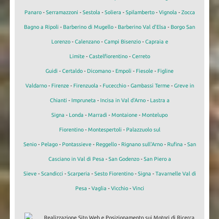
Panaro
-
Serramazzoni
-
Sestola
-
Soliera
-
Spilamberto
-
Vignola
-
Zocca
Bagno a Ripoli
-
Barberino di Mugello
-
Barberino Val d'Elsa
-
Borgo San
Lorenzo
-
Calenzano
-
Campi Bisenzio
-
Capraia e
Limite
-
Castelfiorentino
-
Cerreto
Guidi
-
Certaldo
-
Dicomano
-
Empoli
-
Fiesole
-
Figline
Valdarno
-
Firenze
-
Firenzuola
-
Fucecchio
-
Gambassi Terme
-
Greve in
Chianti
-
Impruneta
-
Incisa in Val d'Arno
-
Lastra a
Signa
-
Londa
-
Marradi
-
Montaione
-
Montelupo
Fiorentino
-
Montespertoli
-
Palazzuolo sul
Senio
-
Pelago
-
Pontassieve
-
Reggello
-
Rignano sull'Arno
-
Rufina
-
San
Casciano in Val di Pesa
-
San Godenzo
-
San Piero a
Sieve
-
Scandicci
-
Scarperia
-
Sesto Fiorentino
-
Signa
-
Tavarnelle Val di
Pesa
-
Vaglia
-
Vicchio
-
Vinci
Realizzazione Sito Web e Posizionamento sui Motori di Ricerca