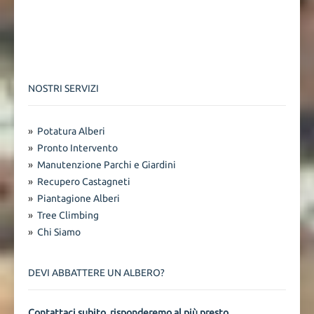
NOSTRI SERVIZI
»
Potatura Alberi
»
Pronto Intervento
»
Manutenzione Parchi e Giardini
»
Recupero Castagneti
»
Piantagione Alberi
»
Tree Climbing
»
Chi Siamo
DEVI ABBATTERE UN ALBERO?
Contattaci subito, risponderemo al più presto