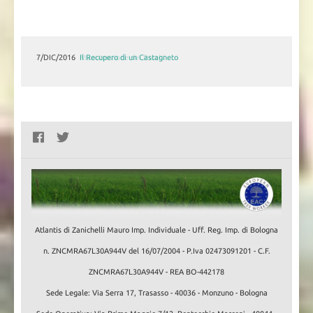
7/DIC/2016
Il Recupero di un Castagneto
Atlantis di Zanichelli Mauro Imp. Individuale - Uff. Reg. Imp. di Bologna
n. ZNCMRA67L30A944V del 16/07/2004 - P.Iva 02473091201 - C.F.
ZNCMRA67L30A944V - REA BO-442178
Sede Legale: Via Serra 17, Trasasso - 40036 - Monzuno - Bologna