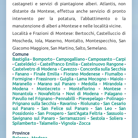
castagneti e servizi di piantagione alberi. Atlantis, non
distante da Montese, effettua anche servizio di pronto
intervento per la potatura, l'abbattimento o la
manutenzione di alberi a Montese e nelle località vicine.
Località e Frazioni di Montese: Bertocchi, Castelluccio di
Moscheda, Iola, Maserno, Montalto, Montespecchio, San
Giacomo Maggiore, San Martino, Salto, Semelano.
Comune
Bastiglia
-
Bomporto
-
Campogalliano
-
Camposanto
-
Carpi
-
Casteldelci
-
Castelfranco Emilia
-
Castelnuovo Rangone
-
Castelvetro di Modena
-
Cavezzo
-
Concordia sulla Secchia
-
Fanano
-
Finale Emilia
-
Fiorano Modenese
-
Fiumalbo
-
Formigine
-
Frassinoro
-
Guiglia
-
Lama Mocogno
-
Maiolo
-
Maranello
-
Marano sul Panaro
-
Medolla
-
Mirandola
-
Modena
-
Montecreto
-
Montefiorino
-
Montese
-
Nonantola
-
Novafeltria
-
Novi di Modena
-
Palagano
-
Pavullo nel Frignano
-
Pennabilli
-
Pievepelago
-
Polinago
-
Prignano sulla Secchia
-
Ravarino
-
Riolunato
-
San Cesario
sul Panaro
-
San Felice sul Panaro
-
San Leo
-
San
Possidonio
-
San Prospero
-
Sant'Agata Feltria
-
Sassuolo
-
Savignano sul Panaro
-
Serramazzoni
-
Sestola
-
Soliera
-
Spilamberto
-
Talamello
-
Vignola
-
Zocca
Province