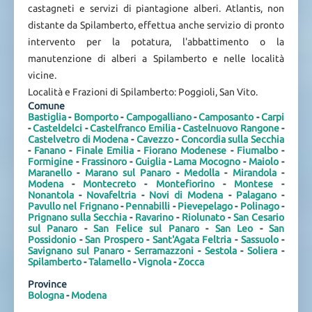
castagneti e servizi di piantagione alberi. Atlantis, non
distante da Spilamberto, effettua anche servizio di pronto
intervento per la potatura, l'abbattimento o la
manutenzione di alberi a Spilamberto e nelle località
vicine.
Località e Frazioni di Spilamberto: Poggioli, San Vito.
Comune
Bastiglia
-
Bomporto
-
Campogalliano
-
Camposanto
-
Carpi
-
Casteldelci
-
Castelfranco Emilia
-
Castelnuovo Rangone
-
Castelvetro di Modena
-
Cavezzo
-
Concordia sulla Secchia
-
Fanano
-
Finale Emilia
-
Fiorano Modenese
-
Fiumalbo
-
Formigine
-
Frassinoro
-
Guiglia
-
Lama Mocogno
-
Maiolo
-
Maranello
-
Marano sul Panaro
-
Medolla
-
Mirandola
-
Modena
-
Montecreto
-
Montefiorino
-
Montese
-
Nonantola
-
Novafeltria
-
Novi di Modena
-
Palagano
-
Pavullo nel Frignano
-
Pennabilli
-
Pievepelago
-
Polinago
-
Prignano sulla Secchia
-
Ravarino
-
Riolunato
-
San Cesario
sul Panaro
-
San Felice sul Panaro
-
San Leo
-
San
Possidonio
-
San Prospero
-
Sant'Agata Feltria
-
Sassuolo
-
Savignano sul Panaro
-
Serramazzoni
-
Sestola
-
Soliera
-
Spilamberto
-
Talamello
-
Vignola
-
Zocca
Province
Bologna
-
Modena