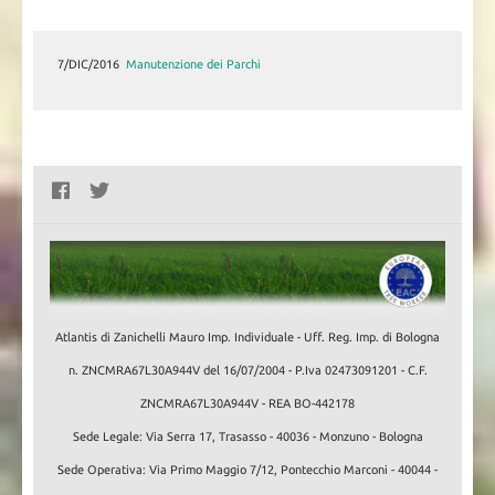
7/DIC/2016
7/DIC/2016
Manutenzione dei Parchi
Il Recupero di un Castagneto
Atlantis di Zanichelli Mauro Imp. Individuale - Uff. Reg. Imp. di Bologna
n. ZNCMRA67L30A944V del 16/07/2004 - P.Iva 02473091201 - C.F.
ZNCMRA67L30A944V - REA BO-442178
Sede Legale: Via Serra 17, Trasasso - 40036 - Monzuno - Bologna
Sede Operativa: Via Primo Maggio 7/12, Pontecchio Marconi - 40044 -