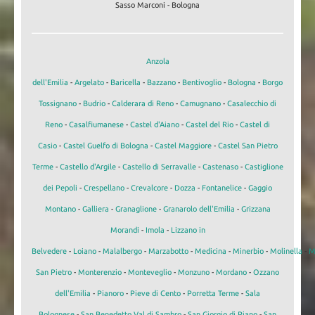
Sasso Marconi - Bologna
Anzola
dell'Emilia
-
Argelato
-
Baricella
-
Bazzano
-
Bentivoglio
-
Bologna
-
Borgo
Tossignano
-
Budrio
-
Calderara di Reno
-
Camugnano
-
Casalecchio di
Reno
-
Casalfiumanese
-
Castel d'Aiano
-
Castel del Rio
-
Castel di
Casio
-
Castel Guelfo di Bologna
-
Castel Maggiore
-
Castel San Pietro
Terme
-
Castello d'Argile
-
Castello di Serravalle
-
Castenaso
-
Castiglione
dei Pepoli
-
Crespellano
-
Crevalcore
-
Dozza
-
Fontanelice
-
Gaggio
Montano
-
Galliera
-
Granaglione
-
Granarolo dell'Emilia
-
Grizzana
Morandi
-
Imola
-
Lizzano in
Belvedere
-
Loiano
-
Malalbergo
-
Marzabotto
-
Medicina
-
Minerbio
-
Molinella
-
M
San Pietro
-
Monterenzio
-
Monteveglio
-
Monzuno
-
Mordano
-
Ozzano
dell'Emilia
-
Pianoro
-
Pieve di Cento
-
Porretta Terme
-
Sala
Bolognese
-
San Benedetto Val di Sambro
-
San Giorgio di Piano
-
San