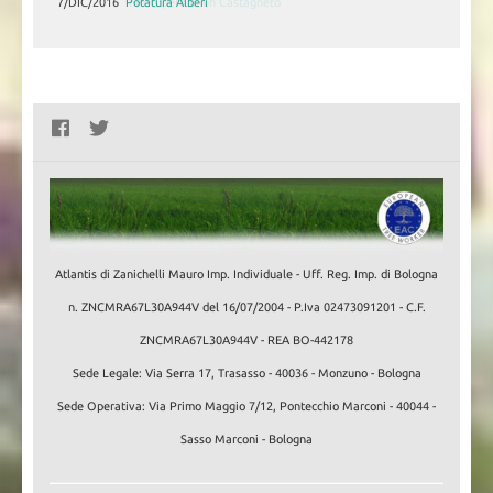
7/DIC/2016
Potatura Alberi
Atlantis di Zanichelli Mauro Imp. Individuale - Uff. Reg. Imp. di Bologna
n. ZNCMRA67L30A944V del 16/07/2004 - P.Iva 02473091201 - C.F.
ZNCMRA67L30A944V - REA BO-442178
Sede Legale: Via Serra 17, Trasasso - 40036 - Monzuno - Bologna
Sede Operativa: Via Primo Maggio 7/12, Pontecchio Marconi - 40044 -
Sasso Marconi - Bologna