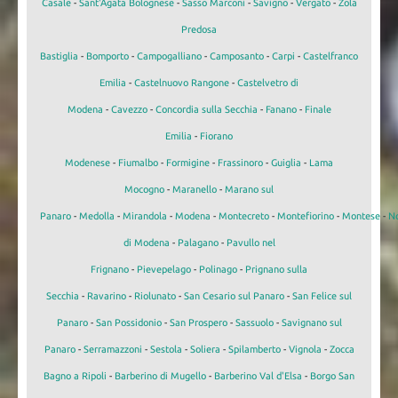
Casale
-
Sant'Agata Bolognese
-
Sasso Marconi
-
Savigno
-
Vergato
-
Zola
Predosa
Bastiglia
-
Bomporto
-
Campogalliano
-
Camposanto
-
Carpi
-
Castelfranco
Emilia
-
Castelnuovo Rangone
-
Castelvetro di
Modena
-
Cavezzo
-
Concordia sulla Secchia
-
Fanano
-
Finale
Emilia
-
Fiorano
Modenese
-
Fiumalbo
-
Formigine
-
Frassinoro
-
Guiglia
-
Lama
Mocogno
-
Maranello
-
Marano sul
Panaro
-
Medolla
-
Mirandola
-
Modena
-
Montecreto
-
Montefiorino
-
Montese
-
N
di Modena
-
Palagano
-
Pavullo nel
Frignano
-
Pievepelago
-
Polinago
-
Prignano sulla
Secchia
-
Ravarino
-
Riolunato
-
San Cesario sul Panaro
-
San Felice sul
Panaro
-
San Possidonio
-
San Prospero
-
Sassuolo
-
Savignano sul
Panaro
-
Serramazzoni
-
Sestola
-
Soliera
-
Spilamberto
-
Vignola
-
Zocca
Bagno a Ripoli
-
Barberino di Mugello
-
Barberino Val d'Elsa
-
Borgo San