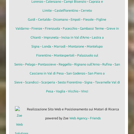
Lorenzo
-
Calenzano
-
Campi Bisenzio
-
Capraia e
Limite
-
Castelfiorentino
-
Cerreto
Guidi
-
Certaldo
-
Dicomano
-
Empoli
-
Fiesole
-
Figline
Valdarno
-
Firenze
-
Firenzuola
-
Fucecchio
-
Gambassi Terme
-
Greve in
Chianti
-
Impruneta
-
Incisa in Val d'Arno
-
Lastra a
Signa
-
Londa
-
Marradi
-
Montaione
-
Montelupo
Fiorentino
-
Montespertoli
-
Palazzuolo sul
Senio
-
Pelago
-
Pontassieve
-
Reggello
-
Rignano sull'Arno
-
Rufina
-
San
Casciano in Val di Pesa
-
San Godenzo
-
San Piero a
Sieve
-
Scandicci
-
Scarperia
-
Sesto Fiorentino
-
Signa
-
Tavarnelle Val di
Pesa
-
Vaglia
-
Vicchio
-
Vinci
Realizzazione Sito Web e Posizionamento sui Motori di Ricerca
powered by Zoe
Web Agency
-
Friends