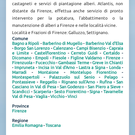
castagneti e servizi di piantagione alberi. Atlantis, non
distante da Firenze, effettua anche servizio di pronto
intervento per la potatura, l'abbattimento o la
manutenzione di alberi a Firenze e nelle località vicine.
Località e Frazioni di Firenze: Galluzzo, Settignano.
Comune
Bagno a Ripoli
-
Barberino di Mugello
-
Barberino Val d'Elsa
-
Borgo San Lorenzo
-
Calenzano
-
Campi Bisenzio
-
Capraia
e Limite
-
Castelfiorentino
-
Cerreto Guidi
-
Certaldo
-
Dicomano
-
Empoli
-
Fiesole
-
Figline Valdarno
-
Firenze
-
Firenzuola
-
Fucecchio
-
Gambassi Terme
-
Greve in Chianti
-
Impruneta
-
Incisa in Val d'Arno
-
Lastra a Signa
-
Londa
-
Marradi
-
Montaione
-
Montelupo Fiorentino
-
Montespertoli
-
Palazzuolo sul Senio
-
Pelago
-
Pontassieve
-
Reggello
-
Rignano sull'Arno
-
Rufina
-
San
Casciano in Val di Pesa
-
San Godenzo
-
San Piero a Sieve
-
Scandicci
-
Scarperia
-
Sesto Fiorentino
-
Signa
-
Tavarnelle
Val di Pesa
-
Vaglia
-
Vicchio
-
Vinci
Province
Firenze
Regione
Emilia Romagna
-
Toscana