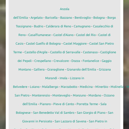
Anzola
dell'Emilia
-
Argelato
-
Baricella
-
Bazzano
-
Bentivoglio
-
Bologna
-
Borgo
Tossignano
-
Budrio
-
Calderara di Reno
-
Camugnano
-
Casalecchio di
Reno
-
Casalfiumanese
-
Castel d'Aiano
-
Castel del Rio
-
Castel di
Casio
-
Castel Guelfo di Bologna
-
Castel Maggiore
-
Castel San Pietro
Terme
-
Castello d'Argile
-
Castello di Serravalle
-
Castenaso
-
Castiglione
dei Pepoli
-
Crespellano
-
Crevalcore
-
Dozza
-
Fontanelice
-
Gaggio
Montano
-
Galliera
-
Granaglione
-
Granarolo dell'Emilia
-
Grizzana
Morandi
-
Imola
-
Lizzano in
Belvedere
-
Loiano
-
Malalbergo
-
Marzabotto
-
Medicina
-
Minerbio
-
Molinella
-
M
San Pietro
-
Monterenzio
-
Monteveglio
-
Monzuno
-
Mordano
-
Ozzano
dell'Emilia
-
Pianoro
-
Pieve di Cento
-
Porretta Terme
-
Sala
Bolognese
-
San Benedetto Val di Sambro
-
San Giorgio di Piano
-
San
Giovanni in Persiceto
-
San Lazzaro di Savena
-
San Pietro in