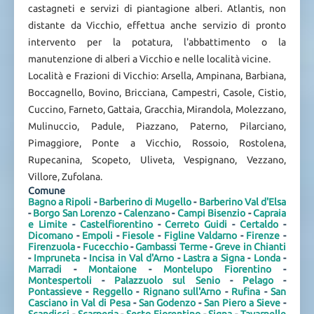
castagneti e servizi di piantagione alberi. Atlantis, non
distante da Vicchio, effettua anche servizio di pronto
intervento per la potatura, l'abbattimento o la
manutenzione di alberi a Vicchio e nelle località vicine.
Località e Frazioni di Vicchio: Arsella, Ampinana, Barbiana,
Boccagnello, Bovino, Bricciana, Campestri, Casole, Cistio,
Cuccino, Farneto, Gattaia, Gracchia, Mirandola, Molezzano,
Mulinuccio, Padule, Piazzano, Paterno, Pilarciano,
Pimaggiore, Ponte a Vicchio, Rossoio, Rostolena,
Rupecanina, Scopeto, Uliveta, Vespignano, Vezzano,
Villore, Zufolana.
Comune
Bagno a Ripoli
-
Barberino di Mugello
-
Barberino Val d'Elsa
-
Borgo San Lorenzo
-
Calenzano
-
Campi Bisenzio
-
Capraia
e Limite
-
Castelfiorentino
-
Cerreto Guidi
-
Certaldo
-
Dicomano
-
Empoli
-
Fiesole
-
Figline Valdarno
-
Firenze
-
Firenzuola
-
Fucecchio
-
Gambassi Terme
-
Greve in Chianti
-
Impruneta
-
Incisa in Val d'Arno
-
Lastra a Signa
-
Londa
-
Marradi
-
Montaione
-
Montelupo Fiorentino
-
Montespertoli
-
Palazzuolo sul Senio
-
Pelago
-
Pontassieve
-
Reggello
-
Rignano sull'Arno
-
Rufina
-
San
Casciano in Val di Pesa
-
San Godenzo
-
San Piero a Sieve
-