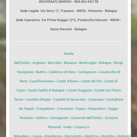
ZNCMRA67L30A944V - REA BO-442178
Sede Legale: Via Serra 17, Trasasso - 40036 - Monzuno - Bologna
Sede Operativa: Via Primo Maggio 7/12, Pontecchio Marconi - 40044 -
Sasso Marconi - Bologna
Anzola
dell'Emilia
-
Argelato
-
Baricella
-
Bazzano
-
Bentivoglio
-
Bologna
-
Borgo
Tossignano
-
Budrio
-
Calderara di Reno
-
Camugnano
-
Casalecchio di
Reno
-
Casalfiumanese
-
Castel d'Aiano
-
Castel del Rio
-
Castel di
Casio
-
Castel Guelfo di Bologna
-
Castel Maggiore
-
Castel San Pietro
Terme
-
Castello d'Argile
-
Castello di Serravalle
-
Castenaso
-
Castiglione
dei Pepoli
-
Crespellano
-
Crevalcore
-
Dozza
-
Fontanelice
-
Gaggio
Montano
-
Galliera
-
Granaglione
-
Granarolo dell'Emilia
-
Grizzana
Morandi
-
Imola
-
Lizzano in
Belvedere
-
Loiano
-
Malalbergo
-
Marzabotto
-
Medicina
-
Minerbio
-
Molinella
-
M