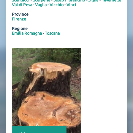
Scandicci
-
Scarperia
-
Sesto Fiorentino
-
Signa
-
Tavarnelle
Val di Pesa
-
Vaglia
-
Vicchio
-
Vinci
Province
Firenze
Regione
Emilia Romagna
-
Toscana