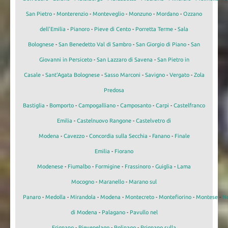
San Pietro
-
Monterenzio
-
Monteveglio
-
Monzuno
-
Mordano
-
Ozzano
dell'Emilia
-
Pianoro
-
Pieve di Cento
-
Porretta Terme
-
Sala
Bolognese
-
San Benedetto Val di Sambro
-
San Giorgio di Piano
-
San
Giovanni in Persiceto
-
San Lazzaro di Savena
-
San Pietro in
Casale
-
Sant'Agata Bolognese
-
Sasso Marconi
-
Savigno
-
Vergato
-
Zola
Predosa
Bastiglia
-
Bomporto
-
Campogalliano
-
Camposanto
-
Carpi
-
Castelfranco
Emilia
-
Castelnuovo Rangone
-
Castelvetro di
Modena
-
Cavezzo
-
Concordia sulla Secchia
-
Fanano
-
Finale
Emilia
-
Fiorano
Modenese
-
Fiumalbo
-
Formigine
-
Frassinoro
-
Guiglia
-
Lama
Mocogno
-
Maranello
-
Marano sul
Panaro
-
Medolla
-
Mirandola
-
Modena
-
Montecreto
-
Montefiorino
-
Montese
-
N
di Modena
-
Palagano
-
Pavullo nel
Frignano
-
Pievepelago
-
Polinago
-
Prignano sulla