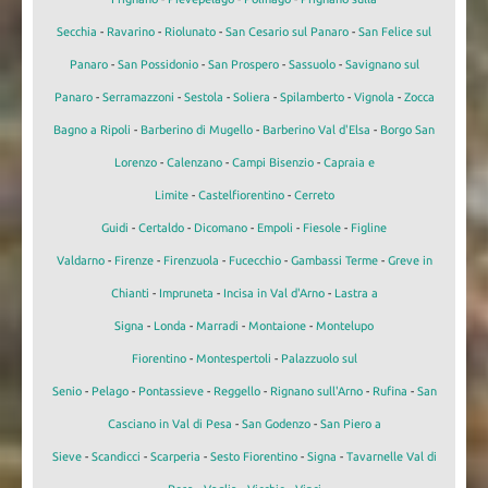
Secchia
-
Ravarino
-
Riolunato
-
San Cesario sul Panaro
-
San Felice sul
Panaro
-
San Possidonio
-
San Prospero
-
Sassuolo
-
Savignano sul
Panaro
-
Serramazzoni
-
Sestola
-
Soliera
-
Spilamberto
-
Vignola
-
Zocca
Bagno a Ripoli
-
Barberino di Mugello
-
Barberino Val d'Elsa
-
Borgo San
Lorenzo
-
Calenzano
-
Campi Bisenzio
-
Capraia e
Limite
-
Castelfiorentino
-
Cerreto
Guidi
-
Certaldo
-
Dicomano
-
Empoli
-
Fiesole
-
Figline
Valdarno
-
Firenze
-
Firenzuola
-
Fucecchio
-
Gambassi Terme
-
Greve in
Chianti
-
Impruneta
-
Incisa in Val d'Arno
-
Lastra a
Signa
-
Londa
-
Marradi
-
Montaione
-
Montelupo
Fiorentino
-
Montespertoli
-
Palazzuolo sul
Senio
-
Pelago
-
Pontassieve
-
Reggello
-
Rignano sull'Arno
-
Rufina
-
San
Casciano in Val di Pesa
-
San Godenzo
-
San Piero a
Sieve
-
Scandicci
-
Scarperia
-
Sesto Fiorentino
-
Signa
-
Tavarnelle Val di